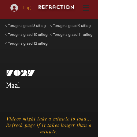
REFraction
Log In
< Terug na graad 8 uitleg
< Terug na graad 9 uitleg
< Terug na graad 10 uitleg
< Terug na graad 11 uitleg
< Terug na graad 12 uitleg
7027
Maal
Videos might take a minute to load...
Refresh page if it takes longer than a
minute.