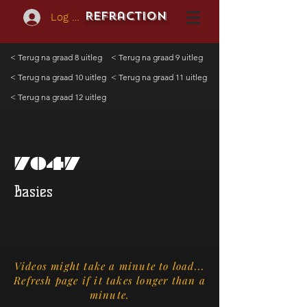
REFraction
Log In
< Terug na graad 8 uitleg
< Terug na graad 9 uitleg
< Terug na graad 10 uitleg
< Terug na graad 11 uitleg
< Terug na graad 12 uitleg
7047
Basies
Videos might take a minute to load...
Refresh page if it takes longer than a
minute.