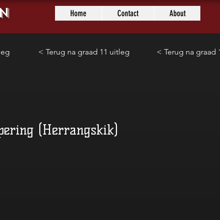
n
Home
Contact
About
leg
< Terug na graad 11 uitleg
< Terug na graad 1
pering (Herrangskik)