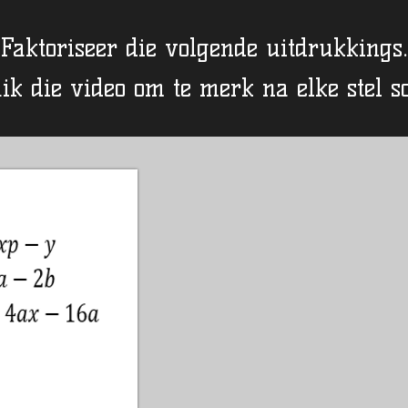
Faktoriseer die volgende uitdrukkings.
ik die video om te merk na elke stel 