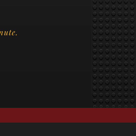
.
nute.