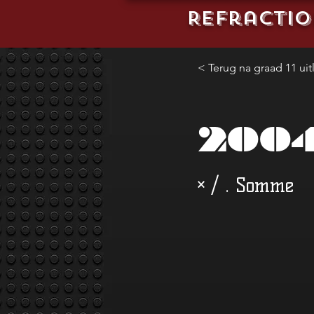
REFractio
< Terug na graad 11 uit
200
× / . Somme