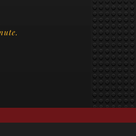
.
nute.