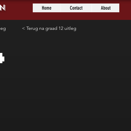
n
Home
Contact
About
leg
< Terug na graad 12 uitleg
4