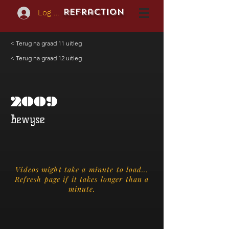
REFraction
Log In
< Terug na graad 11 uitleg
< Terug na graad 12 uitleg
2009
Bewyse
Videos might take a minute to load...
Refresh page if it takes longer than a
minute.