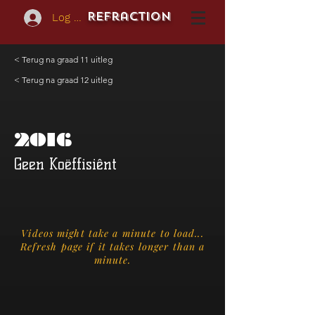
REFraction
Log In
< Terug na graad 11 uitleg
< Terug na graad 12 uitleg
2016
Geen Koëffisiênt
Videos might take a minute to load...
Refresh page if it takes longer than a
minute.