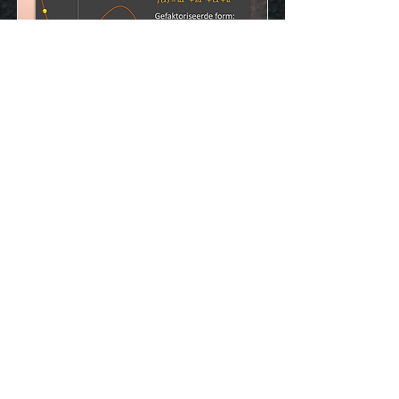
R3408
Gafieke: Bepaal
vergelyking
Doen Les