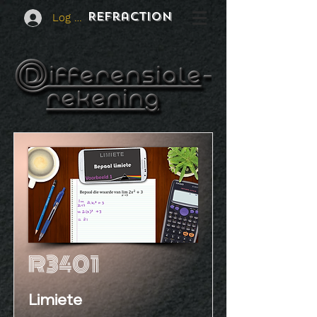
REFraction
Log In
R3401
Limiete